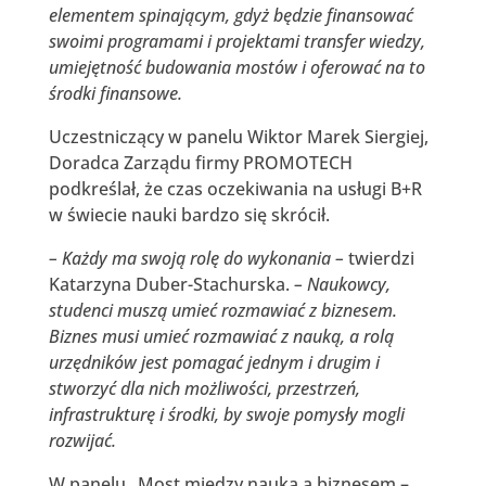
elementem spinającym, gdyż będzie finansować
swoimi programami i projektami transfer wiedzy,
umiejętność budowania mostów i oferować na to
środki finansowe.
Uczestniczący w panelu Wiktor Marek Siergiej,
Doradca Zarządu firmy PROMOTECH
podkreślał, że czas oczekiwania na usługi B+R
w świecie nauki bardzo się skrócił.
– Każdy ma swoją rolę do wykonania –
twierdzi
Katarzyna Duber-Stachurska.
– Naukowcy,
studenci muszą umieć rozmawiać z biznesem.
Biznes musi umieć rozmawiać z nauką, a rolą
urzędników jest pomagać jednym i drugim i
stworzyć dla nich możliwości, przestrzeń,
infrastrukturę i środki, by swoje pomysły mogli
rozwijać.
W panelu „Most między nauką a biznesem –