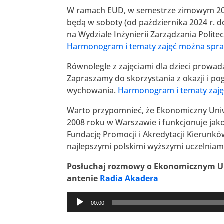
W ramach EUD, w semestrze zimowym 2024
będą w soboty (od października 2024 r. do
na Wydziale Inżynierii Zarządzania Politech
Harmonogram i tematy zajęć można spra
Równolegle z zajęciami dla dzieci prowad
Zapraszamy do skorzystania z okazji i pog
wychowania.
Harmonogram i tematy zaję
Warto przypomnieć, że Ekonomiczny Uniw
2008 roku w Warszawie i funkcjonuje jako
Fundację Promocji i Akredytacji Kierunk
najlepszymi polskimi wyższymi uczelniami
Posłuchaj rozmowy o Ekonomicznym Un
antenie
Radia Akadera
Odtwarzacz
00:00
plików
dźwiękowych