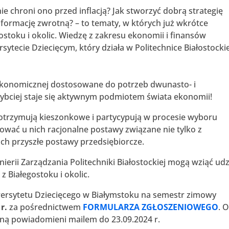
nie chroni ono przed inflacją? Jak stworzyć dobrą strategię
formację zwrotną? – to tematy, w których już wkrótce
gostoku i okolic. Wiedzę z zakresu ekonomii i finansów
ecie Dziecięcym, który działa w Politechnice Białostockie
ekonomicznej dostosowane do potrzeb dwunasto- i
zybciej staje się aktywnym podmiotem świata ekonomii!
otrzymują kieszonkowe i partycypują w procesie wyboru
ować u nich racjonalne postawy związane nie tylko z
ich przyszłe postawy przedsiębiorcze.
ierii Zarządzania Politechniki Białostockiej mogą wziąć udz
z Białegostoku i okolic.
ersytetu Dziecięcego w Białymstoku na semestr zimowy
r.
za pośrednictwem
FORMULARZA ZGŁOSZENIOWEGO
. 
aną powiadomieni mailem do 23.09.2024 r.