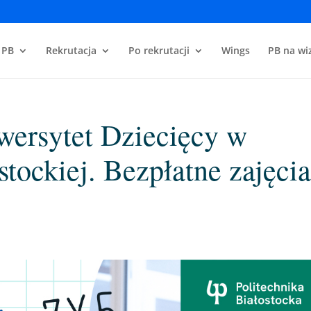
 PB
Rekrutacja
Po rekrutacji
Wings
PB na wiz
ersytet Dziecięcy w
stockiej. Bezpłatne zajęci