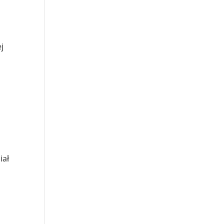
j
iał
O