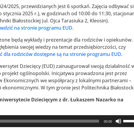
/2025, przewidzianych jest 6 spotkań. Zajęcia odbywać s
 stycznia 2025 r.), w godzinach od 10:00 do 11:30, stacjona
niki Białostockiej (ul. Ojca Tarasiuka 2, Kleosin).
wdzić na stronie programu EUD
.
zone będą wykłady i prezentacje dla rodziców i opiekunów.
łębienia swojej wiedzy na temat przedsiębiorczości, czy
ć dla rodziców dostępne są na stronie programu EUD
.
ersytet Dziecięcy (EUD) zainaugurował swoją działalność 
 projekt ogólnopolski. Inicjatywa prowadzona jest przez
ów Ekonomicznych we współpracy z lokalnymi partnerami –
 ekonomicznymi. W tym gronie jest Politechnika Białostock
iwersytecie Dziecięcym z dr. Łukaszem Nazarko na
Używ
00:00
strza
do