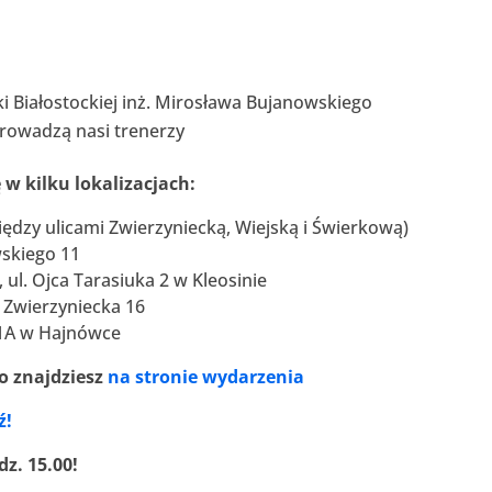
ki Białostockiej inż. Mirosława Bujanowskiego
prowadzą nasi trenerzy
w kilku lokalizacjach:
iędzy ulicami Zwierzyniecką, Wiejską i Świerkową)
wskiego 11
 ul. Ojca Tarasiuka 2 w Kleosinie
 Zwierzyniecka 16
o 1A w Hajnówce
o znajdziesz
na stronie wydarzenia
ź!
dz. 15.00!