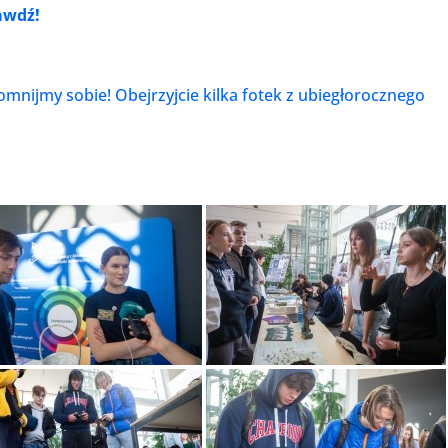
awdź!
mnijmy sobie! Obejrzyjcie kilka fotek z ubiegłorocznego