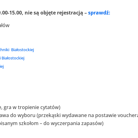
0-15.00, nie są objęte rejestracją –
sprawdź:
iałów
hniki Białostockiej
 Białostockiej
iej
e, gra w tropienie cytatów)
 kawa do wyboru (przekąski wydawane na postawie voucher
isanym szkołom – do wyczerpania zapasów)