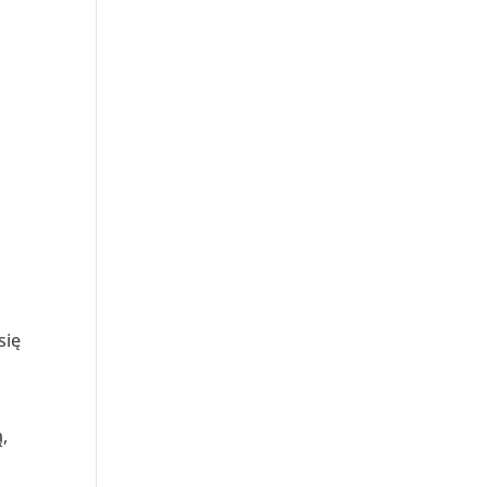
się
,