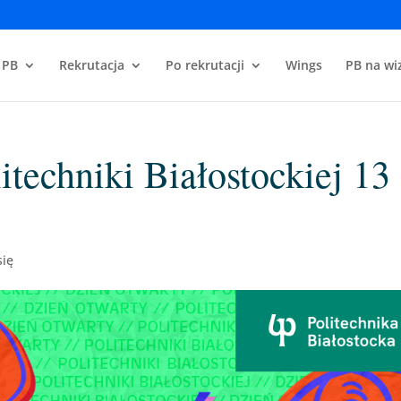
 PB
Rekrutacja
Po rekrutacji
Wings
PB na wiz
itechniki Białostockiej 13
się