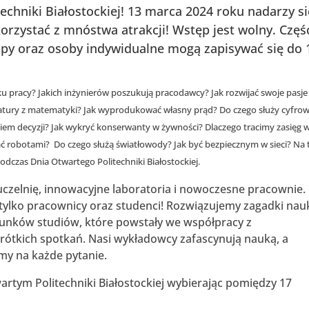
echniki Białostockiej! 13 marca 2024 roku nadarzy si
korzystać z mnóstwa atrakcji! Wstęp jest wolny. Częś
rupy oraz osoby indywidualne mogą zapisywać się do 
ku pracy? Jakich inżynierów poszukują pracodawcy? Jak rozwijać swoje pasje
tury z matematyki? Jak wyprodukować własny prąd? Do czego służy cyfro
iem decyzji? Jak wykryć konserwanty w żywności? Dlaczego tracimy zasięg 
ć robotami? Do czego służą światłowody? Jak być bezpiecznym w sieci? Na t
odczas Dnia Otwartego Politechniki Białostockiej.
uczelnię, innowacyjne laboratoria i nowoczesne pracownie.
tylko pracownicy oraz studenci! Rozwiązujemy zagadki nauk
runków studiów, które powstały we współpracy z
rótkich spotkań. Nasi wykładowcy zafascynują nauką, a
my na każde pytanie.
artym Politechniki Białostockiej wybierając pomiędzy 17