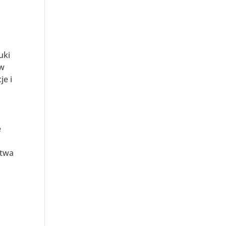
uki
 w
je i
e
ctwa