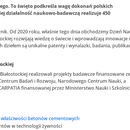
tego. To święto podkreśla wagę dokonań polskich
ej działalność naukowo-badawczą realizuje 450
pernik. Od 2020 roku, właśnie tego dnia obchodzimy Dzień Na
tockiej rozwijają wiedzę o świecie i wprowadzają innowacje
h dziełem są unikalne patenty i wynalazki, badania, publikac
ockiej
Białostockiej realizowali projekty badawcze finansowane z
Centrum Badań i Rozwoju, Narodowego Centrum Nauki, a
 CARPATIA finansowanej przez Ministerstwo Nauki i Szkolni
 właściwości betonów cementowych
tów w technologii żywności