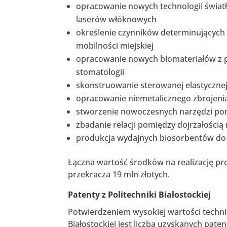
opracowanie nowych technologii świa
laserów włóknowych
określenie czynników determinujących 
mobilności miejskiej
opracowanie nowych biomateriałów z p
stomatologii
skonstruowanie sterowanej elastyczne
opracowanie niemetalicznego zbrojeni
stworzenie nowoczesnych narzędzi po
zbadanie relacji pomiędzy dojrzałośc
produkcja wydajnych biosorbentów do 
Łączna wartość środków na realizację 
przekracza 19 mln złotych.
Patenty z Politechniki Białostockiej
Potwierdzeniem wysokiej wartości techni
Białostockiej jest liczba uzyskanych pate