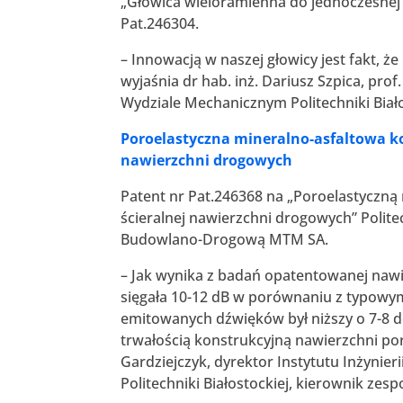
„Głowica wieloramienna do jednoczesnej 
Pat.246304.
– Innowacją w naszej głowicy jest fakt, 
wyjaśnia dr hab. inż. Dariusz Szpica, pro
Wydziale Mechanicznym Politechniki Biało
Poroelastyczna mineralno-asfaltowa k
nawierzchni drogowych
Patent nr Pat.246368 na „Poroelastyczn
ścieralnej nawierzchni drogowych” Politec
Budowlano-Drogową MTM SA.
– Jak wynika z badań opatentowanej nawi
sięgała 10-12 dB w porównaniu z typowym
emitowanych dźwięków był niższy o 7-8 de
trwałością konstrukcyjną nawierzchni por
Gardziejczyk, dyrektor Instytutu Inżyni
Politechniki Białostockiej, kierownik zes