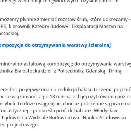
obsługi wielu połączeń gwintowych” uzyskał patent nr
że możemy płynnie zmieniać rozstaw śrub, które dokręcamy 
f. PB, kierownik Katedry Budowy i Eksploatacji Maszyn na
stockiej.
ompozycja do otrzymywania warstwy ścieralnej
ą mineralno-asfaltową kompozycję do otrzymywania warstw
hnika Białostocka dzieli z Politechniką Gdańską i Firmą
erzchni, po jej wykonaniu redukcja hałasu toczenia pojazd
i rozwiązaniami, a po 18 miesiącach jej użytkowania pozi
cybeli. To duże osiągnięcie, chociaż potrzebne są prace n
oelastycznej – podkreśla prof. dr hab. inż. Władysław
erii Lądowej na Wydziale Budownictwa i Nauk o Środowisku
połu projektowego.