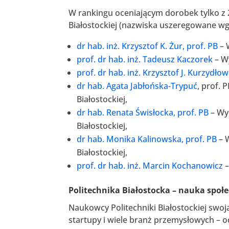
W rankingu oceniającym dorobek tylko z 
Białostockiej (nazwiska uszeregowane wg 
dr hab. inż. Krzysztof K. Żur, prof. PB
– 
prof. dr hab. inż. Tadeusz Kaczorek
– Wy
prof. dr hab. inż. Krzysztof J. Kurzydłow
dr hab. Agata Jabłońska-Trypuć
, prof.
Białostockiej,
dr hab. Renata Świsłocka, prof. PB
– Wy
Białostockiej,
dr hab. Monika Kalinowska, prof. PB
– 
Białostockiej,
prof. dr hab. inż. Marcin Kochanowicz
–
Politechnika Białostocka – nauka spo
Naukowcy Politechniki Białostockiej swo
startupy i wiele branż przemysłowych –