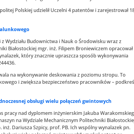
itej Polskiej udzielił Uczelni 4 patentów i zarejestrował 1
zalunkowego
PB z Wydziału Budownictwa i Nauk o Środowisku wraz z
iki Białostockiej mgr. inż. Filipem Broniewiczem opracował
nalazek, który znacznie upraszcza sposób wykonywania
244436.
wala na wykonywanie deskowania z poziomu stropu. To
nkowego i zwiększa bezpieczeństwo pracowników – podkreś
B
ednoczesnej obsługi wielu połączeń gwintowych
czas pracy nad dyplomem inżynierskim Jakuba Warakomskieg
szyn na Wydziale Mechanicznym Politechniki Białostockie
 inż. Dariusza Szpicy, prof. PB. Ich wspólny wynalazek pn.