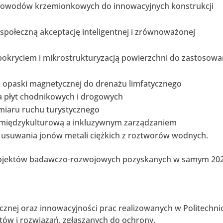
tłowodów krzemionkowych do innowacyjnych konstrukcji
społeczną akceptację inteligentnej i zrównoważonej
okryciem i mikrostrukturyzacją powierzchni do zastosow
j opaski magnetycznej do drenażu limfatycznego
a płyt chodnikowych i drogowych
miaru ruchu turystycznego
ią międzykulturową a inkluzywnym zarządzaniem
usuwania jonów metali ciężkich z roztworów wodnych.
projektów badawczo-rozwojowych pozyskanych w samym 202
cznej oraz innowacyjności prac realizowanych w Politechni
ntów i rozwiązań, zgłaszanych do ochrony.