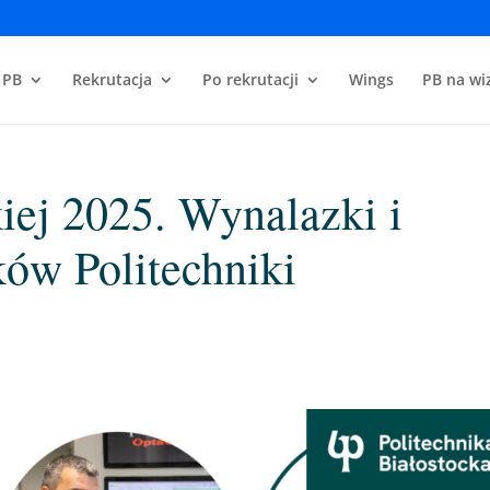
 PB
Rekrutacja
Po rekrutacji
Wings
PB na wiz
iej 2025. Wynalazki i
ów Politechniki