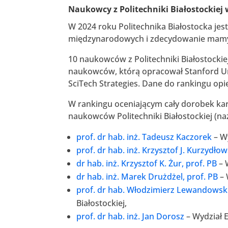
Naukowcy z Politechniki Białostockiej
W 2024 roku Politechnika Białostocka je
międzynarodowych i zdecydowanie mamy 
10 naukowców z Politechniki Białostockie
naukowców, którą opracował Stanford Un
SciTech Strategies. Dane do rankingu opie
W rankingu oceniającym cały dorobek kari
naukowców Politechniki Białostockiej (n
prof. dr hab. inż. Tadeusz Kaczorek
– Wy
prof. dr hab. inż. Krzysztof J. Kurzydłow
dr hab. inż. Krzysztof K. Żur, prof. PB
– 
dr hab. inż. Marek Drużdżel, prof. PB
– 
prof. dr hab. Włodzimierz Lewandowsk
Białostockiej,
prof. dr hab. inż. Jan Dorosz
– Wydział E