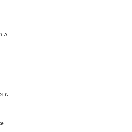
ań w
4 r.
ce