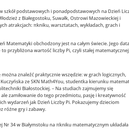
niów szkół podstawowych i ponadpodstawowych na Dzień Lic
łodzież z Białegostoku, Suwałk, Ostrowi Mazowieckiej i
h atrakcjach: πkniku, warsztatach, wykładach, grach i
eń Matematyki obchodzony jest na całym świecie. Jego data
to przybliżona wartość liczby Pi, czyli stałej matematycznej
 można znaleźć praktycznie wszędzie: w grach logicznych,
a Kuczyńska ze SKN Math4You, studentka kierunku matema
itechniki Białostockiej. – Na studiach zajmujemy się
le zamiłowanie do tego przedmiotu, pasję i kreatywność
ch wydarzeń jak Dzień Liczby Pi. Pokazujemy dzieciom
z różne gry i zabawy.
ej Nr 34 w Białymstoku na πkniku matematycznym układała