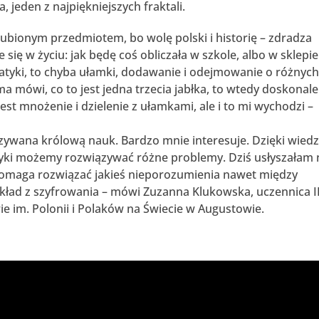
 jeden z najpiękniejszych fraktali.
ubionym przedmiotem, bo wolę polski i historię – zdradza
 się w życiu: jak będę coś obliczała w szkole, albo w sklepie
matyki, to chyba ułamki, dodawanie i odejmowanie o różnyc
a mówi, co to jest jedna trzecia jabłka, to wtedy doskonale
est mnożenie i dzielenie z ułamkami, ale i to mi wychodzi –
ywana królową nauk. Bardzo mnie interesuje. Dzięki wiedz
ki możemy rozwiązywać różne problemy. Dziś usłyszałam 
 pomaga rozwiązać jakieś nieporozumienia nawet między
wykład z szyfrowania – mówi Zuzanna Klukowska, uczennica I
 im. Polonii i Polaków na Świecie w Augustowie.