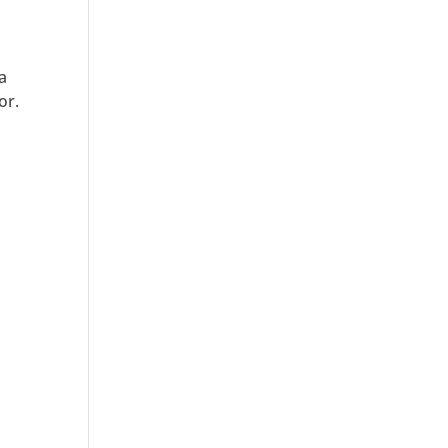
a
a
or.