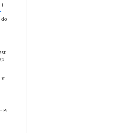
 i
r
ę do
d
est
go
, π
– Pi