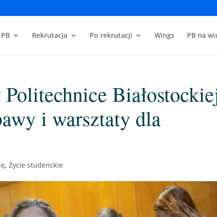
 PB
Rekrutacja
Po rekrutacji
Wings
PB na wiz
Politechnice Białostockie
awy i warsztaty dla
ię
,
Życie studenckie