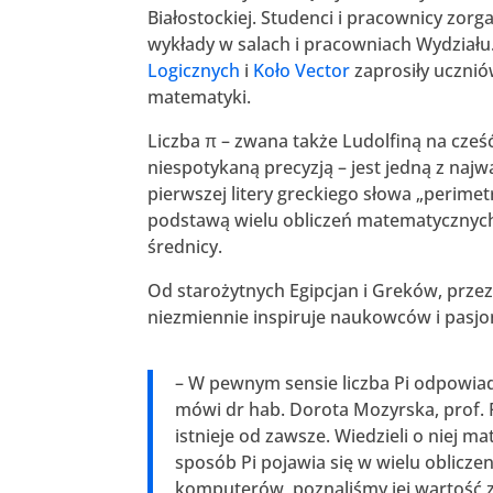
Białostockiej. Studenci i pracownicy zor
wykłady w salach i pracowniach Wydział
Logicznych
i
Koło Vector
zaprosiły ucznió
matematyki.
Liczba π – zwana także Ludolfiną na cześć
niespotykaną precyzją – jest jedną z naj
pierwszej litery greckiego słowa „perimet
podstawą wielu obliczeń matematycznych.
średnicy.
Od starożytnych Egipcjan i Greków, prze
niezmiennie inspiruje naukowców i pasj
– W pewnym sensie liczba Pi odpowia
mówi dr hab. Dorota Mozyrska, prof. PB
istnieje od zawsze. Wiedzieli o niej 
sposób Pi pojawia się w wielu oblic
komputerów, poznaliśmy jej wartość z 