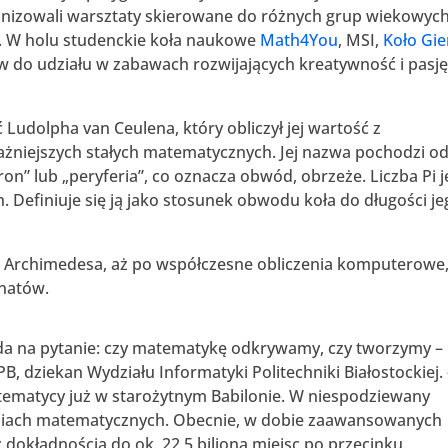
ganizowali warsztaty skierowane do różnych grup wiekowych
u. W holu studenckie koła naukowe
Math4You
, MSI,
Koło Gie
w do udziału w zabawach rozwijających kreatywność i pasj
 Ludolpha van Ceulena, który obliczył jej wartość z
ważniejszych stałych matematycznych. Jej nazwa pochodzi o
ron” lub „peryferia”, co oznacza obwód, obrzeże. Liczba Pi j
 Definiuje się ją jako stosunek obwodu koła do długości je
z Archimedesa, aż po współczesne obliczenia komputerowe
onatów.
da na pytanie: czy matematykę odkrywamy, czy tworzymy –
, dziekan Wydziału Informatyki Politechniki Białostockiej. 
matematycy już w starożytnym Babilonie. W niespodziewany
zeniach matematycznych. Obecnie, w dobie zaawansowanych
dokładnością do ok. 22,5 biliona miejsc po przecinku.