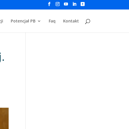
ji
Potencjał PB
Faq
Kontakt
j.