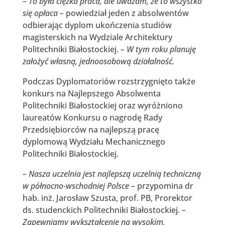
– To była ciężka praca, ale uważam, że to wszystko
się opłaca –
powiedział jeden z absolwentów
odbierając dyplom ukończenia studiów
magisterskich na Wydziale Architektury
Politechniki Białostockiej.
– W tym roku planuję
założyć własną, jednoosobową działalność.
Podczas Dyplomatoriów rozstrzygnięto także
konkurs na Najlepszego Absolwenta
Politechniki Białostockiej oraz wyróżniono
laureatów Konkursu o nagrodę Rady
Przedsiębiorców na najlepszą pracę
dyplomową Wydziału Mechanicznego
Politechniki Białostockiej.
– Nasza uczelnia jest najlepszą uczelnią techniczną
w północno-wschodniej Polsce –
przypomina dr
hab. inż. Jarosław Szusta, prof. PB, Prorektor
ds. studenckich Politechniki Białostockiej
. –
Zapewniamy wykształcenie na wysokim,