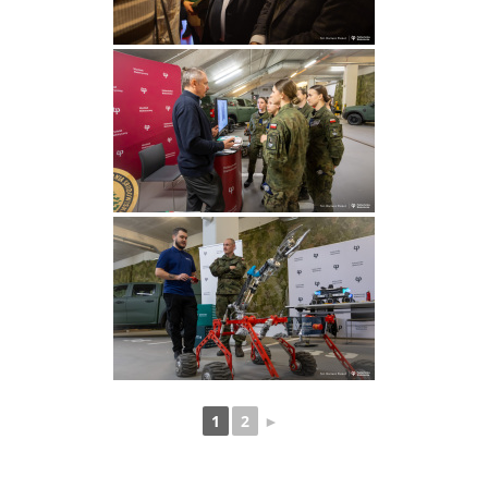
1
2
►