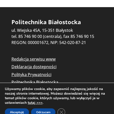
Politechnika Białostocka
ul. Wiejska 45A, 15-351 Białystok
tel. 85 746 90 00 (centrala), fax 85 746 90 15
REGON: 000001672, NIP: 542-020-87-21
Redakcja serwisu www
Deklaracja dostępności
Polityka Prywatności
Politechnika Białostocka
Używamy plików cookie, aby zapewnić najlepszą jakość na
naszej stronie internetowej. Możesz dowiedzieć się więcej na
temat plików cookie, których używamy, lub wyłączyć je w
ustawieniach
tutaj >>>
.
Zamknij panel powiadomień o c
Akceptuję
Odrzucam
Copyright © 2026 Politechnika Białostocka