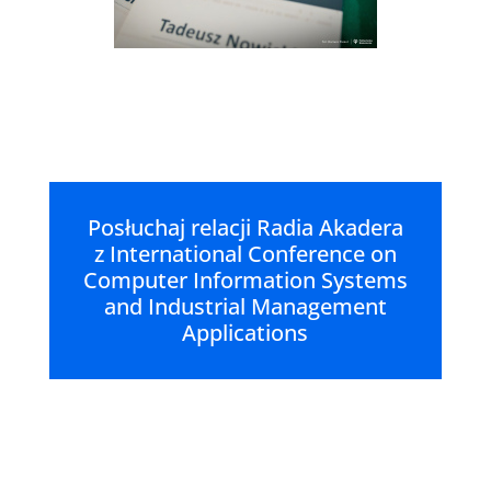
Posłuchaj relacji Radia Akadera
z International Conference on
Computer Information Systems
and Industrial Management
Applications