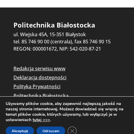
Politechnika Białostocka
ul. Wiejska 45A, 15-351 Białystok
tel. 85 746 90 00 (centrala), fax 85 746 90 15
REGON: 000001672, NIP: 542-020-87-21
Redakcja serwisu www
Deklaracja dostępności
Polityka Prywatności
Politechnika Białostocka
Używamy plików cookie, aby zapewnić najlepszą jakość na
naszej stronie internetowej. Możesz dowiedzieć się więcej na
temat plików cookie, których używamy, lub wyłączyć je w
ustawieniach
tutaj >>>
.
Zamknij panel powiadomień o c
Akceptuję
Odrzucam
Copyright © 2026 Politechnika Białostocka