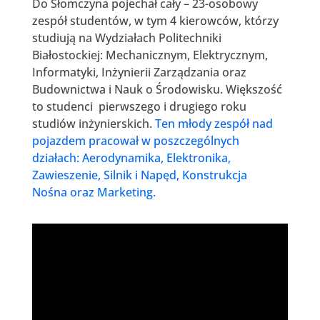
Do Słomczyna pojechał cały – 23-osobowy
zespół studentów, w tym 4 kierowców, którzy
studiują na Wydziałach Politechniki
Białostockiej: Mechanicznym, Elektrycznym,
Informatyki, Inżynierii Zarządzania oraz
Budownictwa i Nauk o Środowisku. Większość
to studenci pierwszego i drugiego roku
studiów inżynierskich.
Ten młody zespół nad
pojazdem pracował w poszczególnych
działach: Aerodynamika, Elektronika,
Zawieszenie, Silnik i Napęd, Konstrukcja
Nośna oraz Marketing.