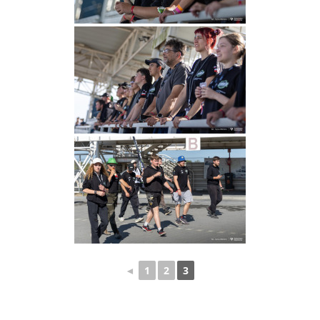
◄
1
2
3