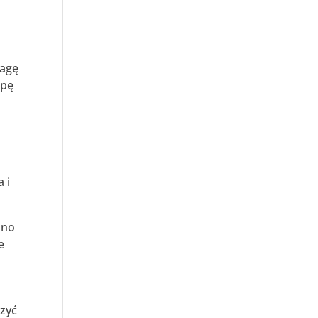
wagę
upę
 i
ano
e
czyć