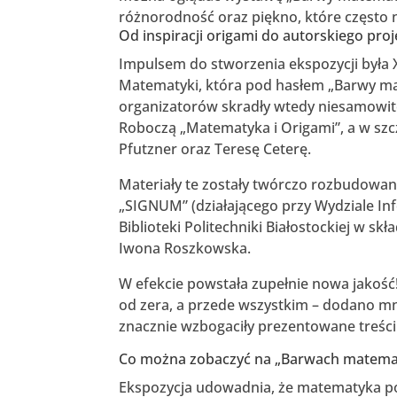
różnorodność oraz piękno, które często
Od inspiracji origami do autorskiego pro
Impulsem do stworzenia ekspozycji była 
Matematyki, która pod hasłem „Barwy ma
organizatorów skradły wtedy niesamowi
Roboczą „Matematyka i Origami”, a w szc
Pfutzner oraz Teresę Ceterę.
Materiały te zostały twórczo rozbudowa
„SIGNUM” (działającego przy Wydziale Inf
Biblioteki Politechniki Białostockiej w 
Iwona Roszkowska.
W efekcie powstała zupełnie nowa jakość
od zera, a przede wszystkim – dodano m
znacznie wzbogaciły prezentowane treści
Co można zobaczyć na „Barwach matema
Ekspozycja udowadnia, że matematyka po