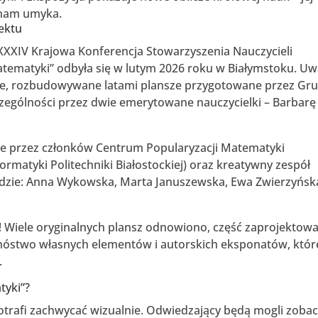
 nam umyka.
jektu
XXXIV Krajowa Konferencja Stowarzyszenia Nauczycieli
tematyki” odbyła się w lutym 2026 roku w Białymstoku. U
te, rozbudowywane latami plansze przygotowane przez Gr
zególności przez dwie emerytowane nauczycielki – Barbarę
ne przez członków Centrum Popularyzacji Matematyki
ormatyki Politechniki Białostockiej) oraz kreatywny zespół
składzie: Anna Wykowska, Marta Januszewska, Ewa Zwierzyńska
! Wiele oryginalnych plansz odnowiono, część zaprojektow
nóstwo własnych elementów i autorskich eksponatów, któr
.
tyki”?
trafi zachwycać wizualnie. Odwiedzający będą mogli zoba