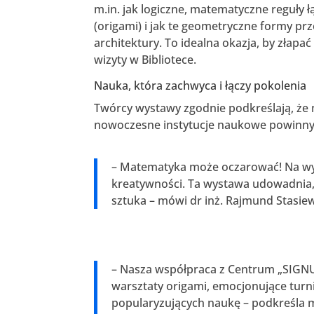
m.in. jak logiczne, matematyczne reguły ł
(origami) i jak te geometryczne formy prz
architektury. To idealna okazja, by złap
wizyty w Bibliotece.
Nauka, która zachwyca i łączy pokolenia
Twórcy wystawy zgodnie podkreślają, że
nowoczesne instytucje naukowe powinny
– Matematyka może oczarować! Na wys
kreatywności. Ta wystawa udowadnia, ż
sztuka – mówi dr inż. Rajmund Stasie
– Nasza współpraca z Centrum „SIGNUM
warsztaty origami, emocjonujące turn
popularyzujących naukę – podkreśla mgr