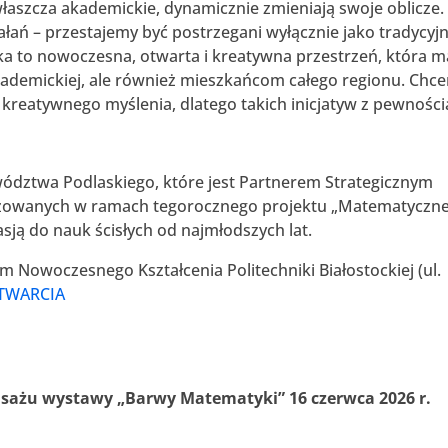
, zwłaszcza akademickie, dynamicznie zmieniają swoje oblicze.
łań – przestajemy być postrzegani wyłącznie jako tradycyj
eka to nowoczesna, otwarta i kreatywna przestrzeń, która m
 akademickiej, ale również mieszkańcom całego regionu. Chc
 kreatywnego myślenia, dlatego takich inicjatyw z pewności
ództwa Podlaskiego, które jest Partnerem Strategicznym
ealizowanych w ramach tegorocznego projektu „Matematyczn
asją do nauk ścisłych od najmłodszych lat.
 Nowoczesnego Kształcenia Politechniki Białostockiej (ul.
TWARCIA
isażu wystawy „Barwy Matematyki” 16 czerwca 2026 r.