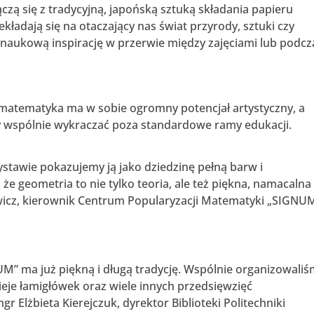
ączą się z tradycyjną, japońską sztuką składania papieru
ekładają się na otaczający nas świat przyrody, sztuki czy
ać naukową inspirację w przerwie między zajęciami lub podcz
 matematyka ma w sobie ogromny potencjał artystyczny, a
 wspólnie wykraczać poza standardowe ramy edukacji.
tawie pokazujemy ją jako dziedzinę pełną barw i
e geometria to nie tylko teoria, ale też piękna, namacalna
wicz, kierownik Centrum Popularyzacji Matematyki „SIGNUM
” ma już piękną i długą tradycję. Wspólnie organizowali
ieje łamigłówek oraz wiele innych przedsięwzięć
 Elżbieta Kierejczuk, dyrektor Biblioteki Politechniki