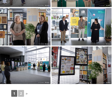
1
2
►