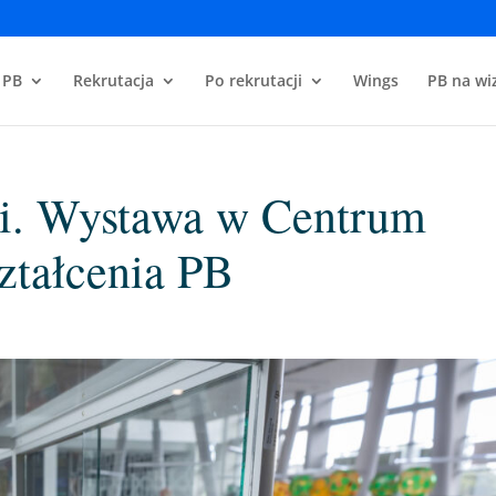
 PB
Rekrutacja
Po rekrutacji
Wings
PB na wiz
i. Wystawa w Centrum
tałcenia PB