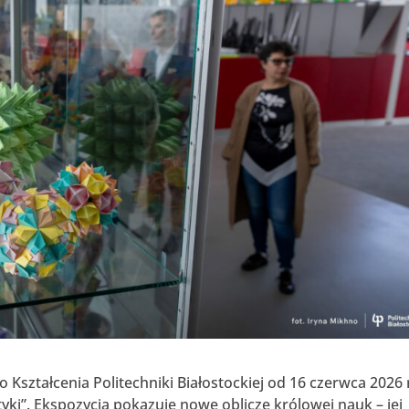
ształcenia Politechniki Białostockiej od 16 czerwca 2026 
”. Ekspozycja pokazuje nowe oblicze królowej nauk – jej