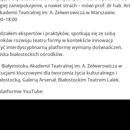
ugiej zaniepokojenie, a nawet strach – mówi prof. dr hab. Ar
 Akademii Teatralnej im. A. Zelwerowicza w Warszawie.
00–18:00
działem ekspertów i praktyków, spotkają się ze sobą
nków rozwoju teatru formy w kontekście innowacji
zyć interdyscyplinarną platformę wymiany doświadczeń,
iska białostockich ośrodków.
 w Białymstoku Akademii Teatralnej im. A. Zelwerowicza w
ucjami kluczowymi dla tworzenia życia kulturalnego i
łostocką, Galerią Arsenał, Białostockim Teatrem Lalek.
 platformie YouTube: