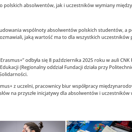
olskich absolwentów, jak i uczestników wymiany międzyna
 budowania wspólnoty absolwentów polskich studentów, a p
rozmawiali, jaką wartość ma to dla wszystkich uczestnik
rasmus+” odbyła się 8 października 2025 roku w auli CNK P
dukacji (Regionalny oddział Fundacji działa przy Politechn
olidarności.
mus+ z uczelni, pracownicy biur współpracy międzynarodowe
słów na przyszłe inicjatywy dla absolwentów i uczestnik