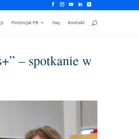
ji
Potencjał PB
Faq
Kontakt
+” – spotkanie w