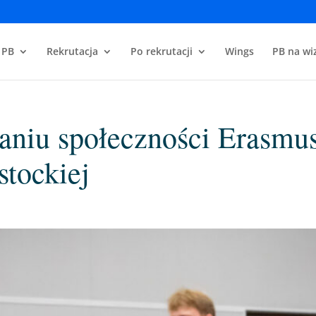
 PB
Rekrutacja
Po rekrutacji
Wings
PB na wiz
niu społeczności Erasmus
stockiej