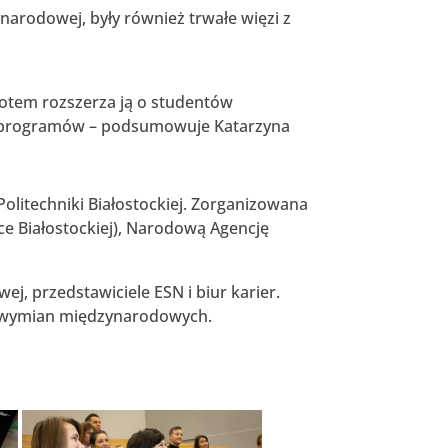
rodowej, były również trwałe więzi z
otem rozszerza ją o studentów
ów programów – podsumowuje Katarzyna
olitechniki Białostockiej. Zorganizowana
ice Białostockiej), Narodową Agencję
j, przedstawiciele ESN i biur karier.
ów wymian międzynarodowych.