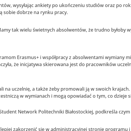
tów, wysyłając ankiety po ukończeniu studiów oraz po roku, 
zą sobie dobrze na rynku pracy.
 Mamy tak wielu świetnych absolwentów, że trudno byłoby w
gramom Erasmus+ i współpracy z absolwentami wymiany mi
czyła, że inicjatywa skierowana jest do pracowników uczel
li na uczelnię, a także żeby promowali ją w swoich krajach.
zestniczą w wymianach i mogą opowiadać o tym, co dzieje s
udent Network Politechniki Białostockiej, podkreśla czym d
epiej zakorzenić się w administracyjnej stronie programu i 