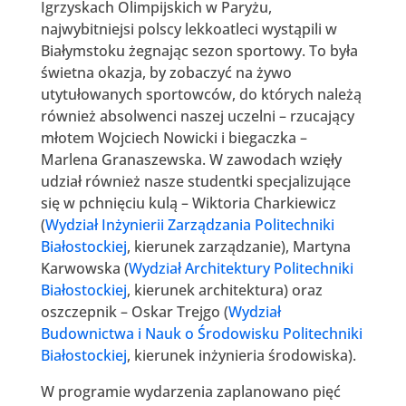
Igrzyskach Olimpijskich w Paryżu,
najwybitniejsi polscy lekkoatleci wystąpili w
Białymstoku żegnając sezon sportowy. To była
świetna okazja, by zobaczyć na żywo
utytułowanych sportowców, do których należą
również absolwenci naszej uczelni – rzucający
młotem Wojciech Nowicki i biegaczka –
Marlena Granaszewska. W zawodach wzięły
udział również nasze studentki specjalizujące
się w pchnięciu kulą – Wiktoria Charkiewicz
(
Wydział Inżynierii Zarządzania Politechniki
Białostockiej
, kierunek zarządzanie), Martyna
Karwowska (
Wydział Architektury Politechniki
Białostockiej
, kierunek architektura) oraz
oszczepnik – Oskar Trejgo (
Wydział
Budownictwa i Nauk o Środowisku Politechniki
Białostockiej
, kierunek inżynieria środowiska).
W programie wydarzenia zaplanowano pięć