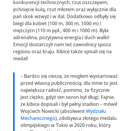
konkurencji technicznych: rzut oszczepem,
pchnięcie kulą, rzut młotem oraz wyłącznie dla
pań skok wzwyż i w dal. Dodatkowo odbyły się
biegi dla kobiet (100 m, 300 m, 1000 m) i
mężczyzn (110 m ppł., 400 m i 1000 m). Była
adrenalina, pozytywna energia i duch walki!
Emocji dostarczyli nam też zawodnicy spoza
regionu oraz kraju. Kibice także spisali się na
medal!
– Bardzo się cieszę, że mogłem wystartować
przed własną publicznością, dla mnie to jest
największa radość, pomimo, że fizycznie
jest ciężko, gdyż ten sezon był długi. Fajnie,
że kibice dopisali i był pełny stadion – mówił
Wojciech Nowicki (absolwent
Wydziału
Mechanicznego
), zdobywca złotego medalu
olimpijskiego w Tokio w 2020 roku, który