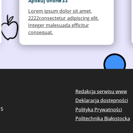
Aplikuj online33
Lorem ipsum dolor sit amet,
2222consectetur adipiscing elit.
Integer malesuada efficitur
consequat.
Redakcja serwisu www
Deklaracja dostępności
15
Polityka Prywatności
Politechnika Białostocka