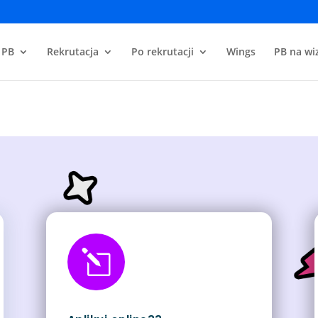
 PB
Rekrutacja
Po rekrutacji
Wings
PB na wiz
l