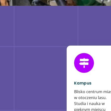

Kampus
​Blisko centrum mias
w otoczeniu lasu.
Studia i nauka w
pięknym miejscu