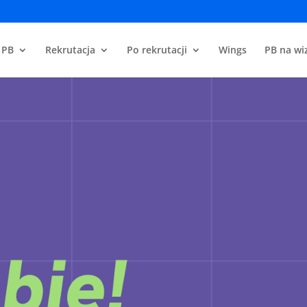
 PB
Rekrutacja
Po rekrutacji
Wings
PB na wiz