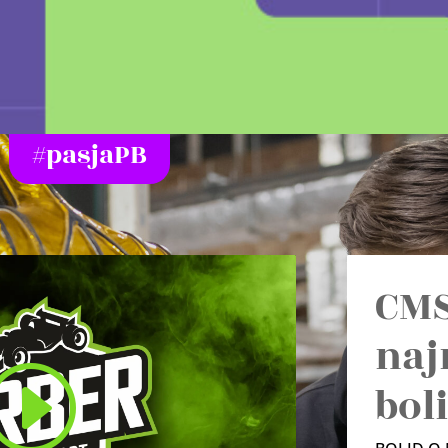
#pasjaPB
CMS
naj
bol