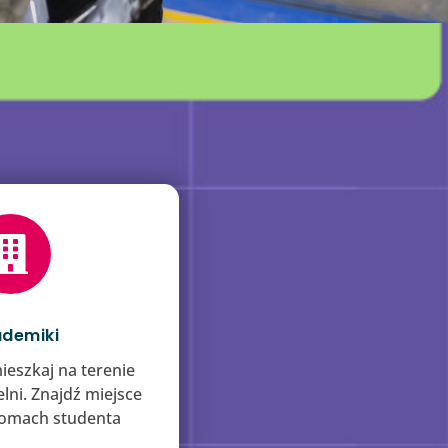

demiki
ieszkaj na terenie
lni. Znajdź miejsce
omach studenta