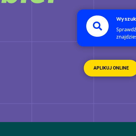
Wyszuk

Sprawdź, 
znajdzie
APLIKUJ ONLINE