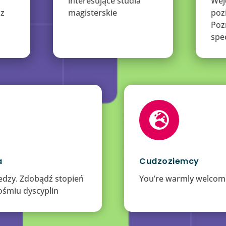
interesujące studia
Wej
 z
magisterskie
poz
Poz
spe

a
Cudzoziemcy
iedzy. Zdobądź stopień
You’re warmly welcom
ośmiu dyscyplin