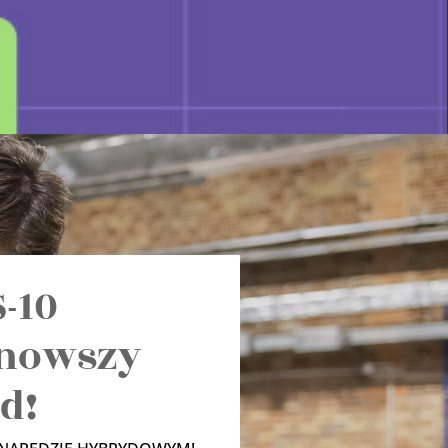
-10
nowszy
id!