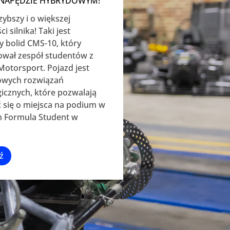
 NAPĘDZIE HYBRYDOWYM!
zybszy i o większej
 silnika! Taki jest
 bolid CMS-10, który
ował zespół studentów z
Motorsport. Pojazd jest
wych rozwiązań
icznych, które pozwalają
 się o miejsca na podium w
 Formula Student w
ź