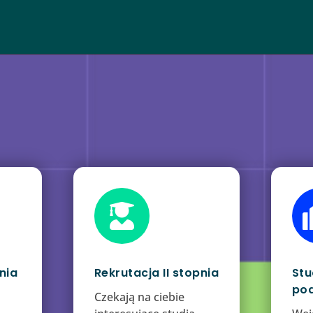

nia
Rekrutacja II stopnia
Stu
po
Czekają na ciebie