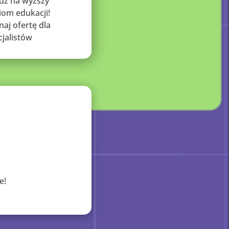
dź na wyższy
iom edukacji!
naj ofertę dla
cjalistów
e!