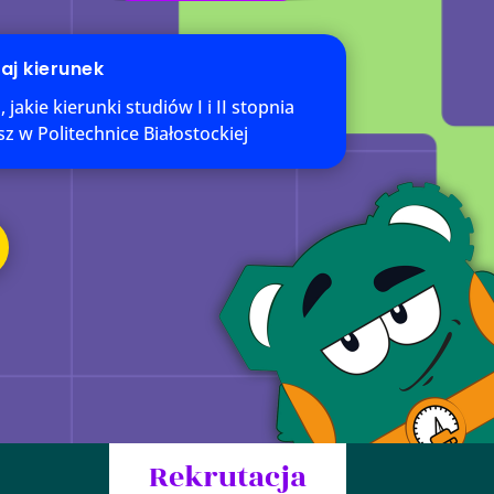
aj kierunek
jakie kierunki studiów I i II stopnia
sz w Politechnice Białostockiej
Rekrutacja