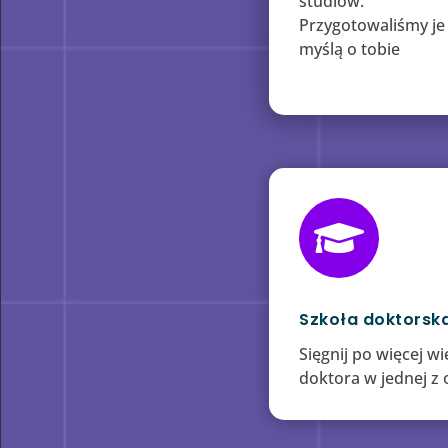
studiów.
Przygotowaliśmy je
myślą o tobie

Szkoła doktorsk
Sięgnij po więcej w
doktora w jednej z 