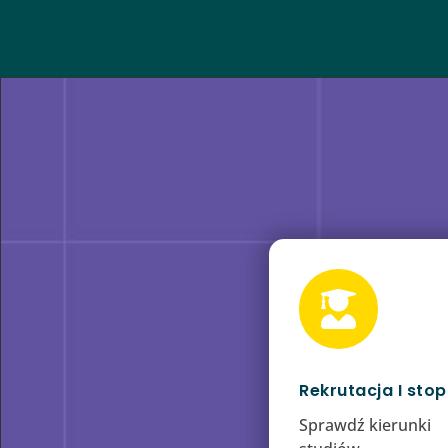

Rekrutacja I stop
Sprawdź kierunki