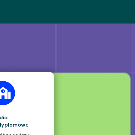

dia
dyplomowe