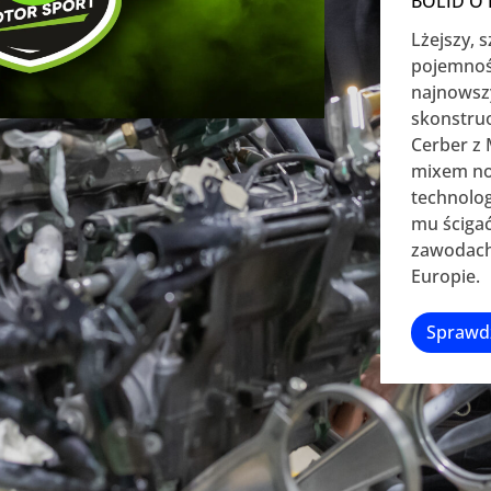
BOLID O
Lżejszy, s
pojemności
najnowszy
skonstru
Cerber z 
mixem no
technolog
mu ścigać
zawodach
Europie.
Sprawd