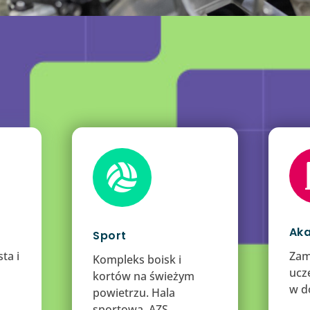

Aka
Sport
ta i
Zam
Kompleks boisk i
ucze
kortów na świeżym
w d
powietrzu. Hala
sportowa. AZS