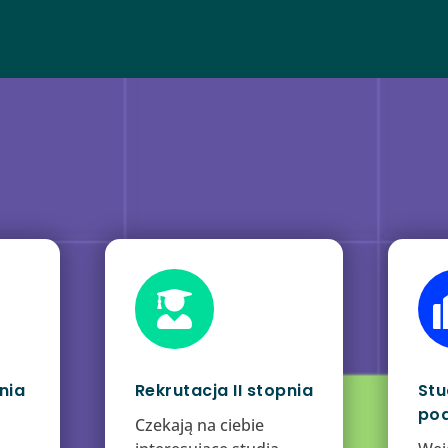

nia
Rekrutacja II stopnia
Stu
po
Czekają na ciebie