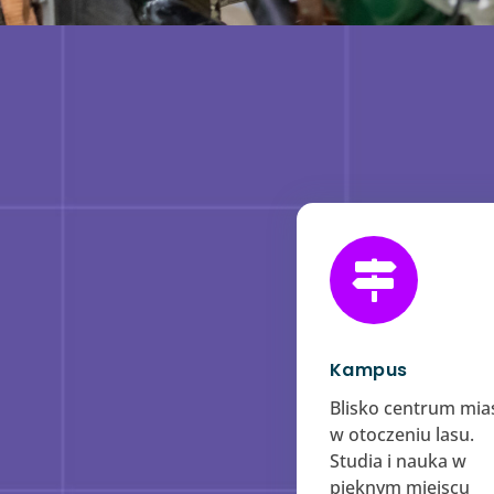

Kampus
​Blisko centrum mias
w otoczeniu lasu.
Studia i nauka w
pięknym miejscu