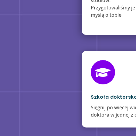
studiów.
Przygotowaliśmy je
myślą o tobie

Szkoła doktorsk
Sięgnij po więcej w
doktora w jednej z 