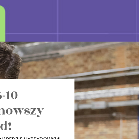
-10
nowszy
id!