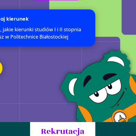
aj kierunek
jakie kierunki studiów I i II stopnia
sz w Politechnice Białostockiej
Rekrutacja