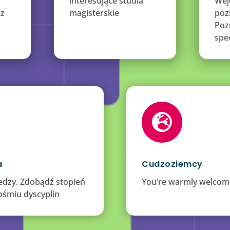
interesujące studia
Wej
 z
magisterskie
poz
Poz
spe

a
Cudzoziemcy
iedzy. Zdobądź stopień
You’re warmly welcom
ośmiu dyscyplin