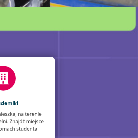

demiki
ieszkaj na terenie
lni. Znajdź miejsce
omach studenta