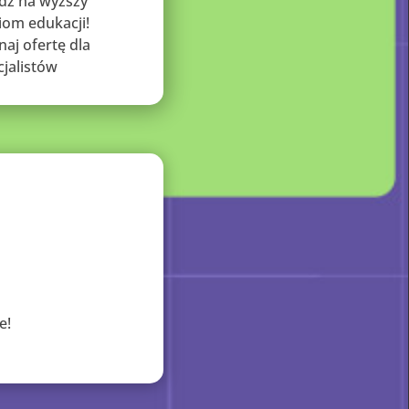
dź na wyższy
iom edukacji!
naj ofertę dla
cjalistów
e!