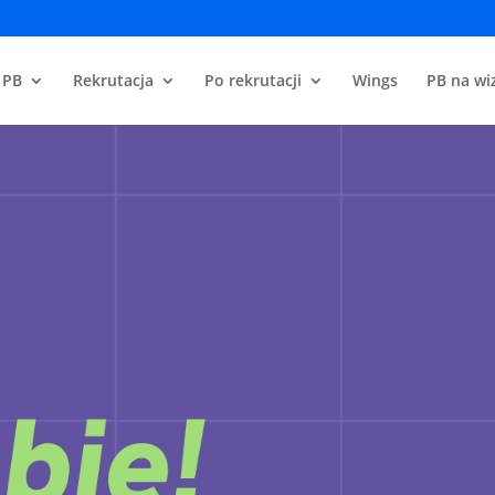
 PB
Rekrutacja
Po rekrutacji
Wings
PB na wiz