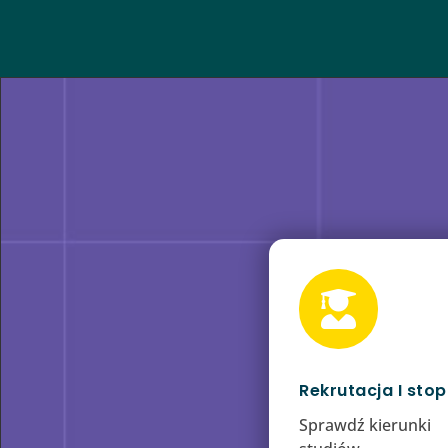

Rekrutacja I stop
Sprawdź kierunki