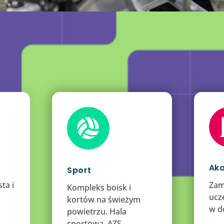

Aka
Sport
ta i
Zam
Kompleks boisk i
ucze
kortów na świeżym
w d
powietrzu. Hala
sportowa. AZS