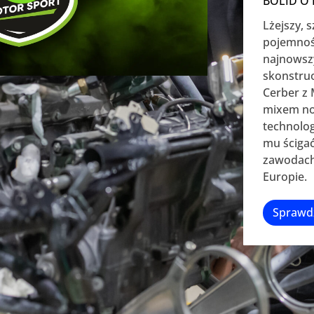
BOLID O
Lżejszy, s
pojemności
najnowszy
skonstru
Cerber z 
mixem no
technolog
mu ścigać
zawodach
Europie.
Sprawd