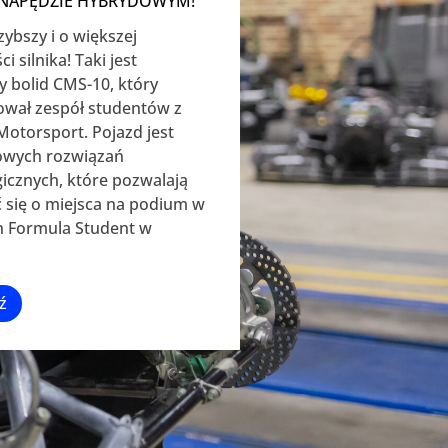
 NAPĘDZIE HYBRYDOWYM!
zybszy i o większej
 silnika! Taki jest
 bolid CMS-10, który
ował zespół studentów z
Motorsport. Pojazd jest
wych rozwiązań
icznych, które pozwalają
 się o miejsca na podium w
 Formula Student w
ź