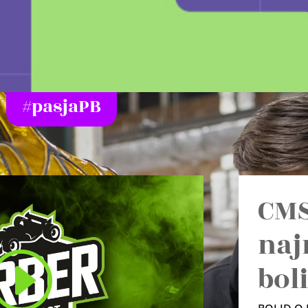
#pasjaPB
CMS
naj
bol