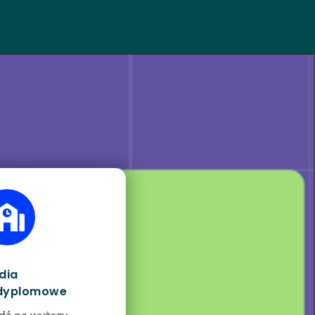

dia
dyplomowe