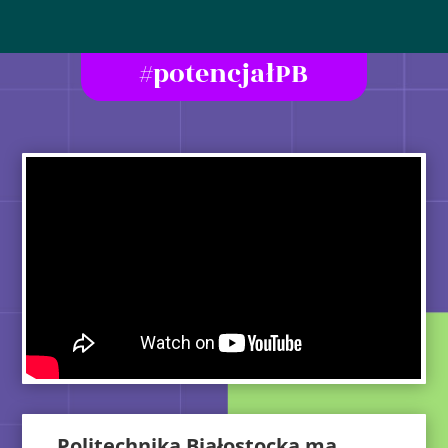
#potencjałPB
Politechnika Białostocka ma