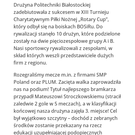
Drużyna Politechniki Białostockiej
zadebiutowała z sukcesem w XIII Turnieju
Charytatywnym Piłki Nożnej „Rotary Cup”,
który odbył się na boiskach BOSiRu. Do
rywalizacji stanęło 10 drużyn, które podzielone
zostały na dwie pięciozespołowe grupy A i B.
Nasi sportowcy rywalizowali z zespołami, w
skład których weszli przedstawiciele dużych
firm z regionu.
Rozegraliśmy mecze m.in. z firmami SMP
Poland oraz PLUM. Zacięta walka zaprowadziła
nas na podium! Tytuł najlepszego bramkarza
przypadł Mateuszowi Stroczkowskiemu (stracił
zaledwie 2 gole w 5 meczach), a w klasyfikacji
końcowej nasza drużyna zajęła 3. miejsce! Cel
był wyjątkowo szczytny – dochód z zebranych
środków zostanie przekazany na rzecz
edukacji uzupełniającej podopiecznych