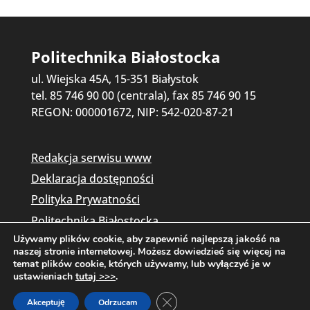
Politechnika Białostocka
ul. Wiejska 45A, 15-351 Białystok
tel. 85 746 90 00 (centrala), fax 85 746 90 15
REGON: 000001672, NIP: 542-020-87-21
Redakcja serwisu www
Deklaracja dostępności
Polityka Prywatności
Politechnika Białostocka
Używamy plików cookie, aby zapewnić najlepszą jakość na
naszej stronie internetowej. Możesz dowiedzieć się więcej na
temat plików cookie, których używamy, lub wyłączyć je w
ustawieniach
tutaj >>>
.
Zamknij panel powiadomień o c
Akceptuję
Odrzucam
Copyright © 2026 Politechnika Białostocka