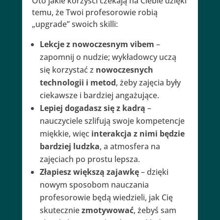
Oto jakie korzyści czekają na Ciebie dzięki
temu, że Twoi profesorowie robią
„upgrade” swoich skilli:
Lekcje z nowoczesnym vibem
–
zapomnij o nudzie; wykładowcy uczą
się korzystać z
nowoczesnych
technologii i metod
, żeby zajęcia były
ciekawsze i bardziej angażujące.
Lepiej dogadasz się z kadrą
–
nauczyciele szlifują swoje kompetencje
miękkie, więc
interakcja z nimi będzie
bardziej ludzka
, a atmosfera na
zajęciach po prostu lepsza.
Złapiesz większą zajawkę
– dzięki
nowym sposobom nauczania
profesorowie będą wiedzieli, jak Cię
skutecznie
zmotywować
, żebyś sam