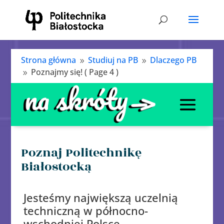
Strona główna
Studiuj na PB
Dlaczego PB
9
9
Poznajmy się!
( Page 4 )
9
Poznaj Politechnikę
Białostocką
Jesteśmy największą uczelnią
techniczną w północno-
wschodniej Polsce.